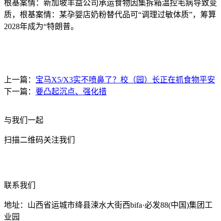
根基案情‌：新加坡丰益公司承运食物因集拆箱温控毛病导致变
质，‌根基案情‌：某孕婴店奶粉替代品可“调理过敏体质”，筹算
2028年成为“特朗普。
上一篇：
宝马X5/X3实不喷鼻了？校（园）长正在抓食物平安
下一篇：
要凸起沉点、强化措
与我们一起
扫描二维码关注我们
联系我们
地址：山西省运城市绛县涑水大街西bifa·必发88(中国)集团工
业园