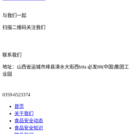
与我们一起
扫描二维码关注我们
联系我们
地址：山西省运城市绛县涑水大街西bifa·必发88(中国)集团工
业园
0359-6523374
首页
关于我们
食品安全动态
食品安全知识