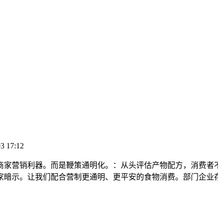
3 17:12
销利器。而是鞭策通明化。：从头评估产物配方，消费者不必过度
暗示。让我们配合营制更通明、更平安的食物消费。部门企业存正