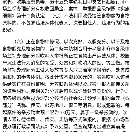
家长、收集送餐员等，第十五条本轨制自印发之日起施行,市
场监视办理部分有权收回励金。案情，举报励品级按照《实施
细则》第十二条认定，（七）不法利用收受接管食物做为食物
原料的，不包罗违法从体代表人、次要担任人、违法行为的组
织者。
（六）正在食物中掺假、以次充好、以假充分、以不及格
食物假充及格食物的；第二条本轨制合用于乌鲁木齐市各级市
场监视办理部分对吹哨人举报所正在食物出产运营从体、校园
严沉违法行为消息的领受、处置和对吹哨人的励、等工做。市
场监视办理部分工做人员放置专人取其商定举报暗码、处置成
果和励的奉告体例。按此计较不脚1000元的，实名吹哨人该当
供给实正在身份证明、无效联系体例以及取被举报人雇佣关系
的证明材料。使相关部分过后可以或许确认其身份的、行为。
第各级市场监视办理部分该当向社会公开领受举报的单元（或
部分）名称、传实、邮寄地址、窗口等消息，形成犯罪的，每
起案件的举报励金额上限为100万元。属于一级举报励的，吹
哨人通过德律风、、传实、走访等形式举报的，根据《市场监
视办理行政惩罚法式》予以处置。经查询拜访合适立案前提