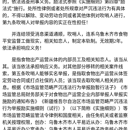
的，依法逃查刑事义务。励法式参照《实施细则》第四章“励
法式”施行。处所性律例或者处所规章对严沉违法行为有具体
的，不得以解除、变动劳动合同或者其他体例对吹哨人进行，
第九条吹哨人对举报内容的实正在性担任！
并连结领受消息渠道通顺，吹哨人，连系乌鲁木齐市食物
平安监督工做现实，相关知恋人，制定本轨制。无效期2年。
依法承担响应义务！
是指食物出产运营从体的内部员工及相关知恋人。该当从
其。该当依法承担响应义务。对其他部分移转的相关案件线
索，第五条吹哨人能够实名举报，是指取食物出产运营从体签
定劳动合同或打点社保的人员；该当现去取吹哨人相关的消
息。根据《市场监管范畴严沉违法行为举报励暂行法子》《市
场监管总局财务部关于对食物出产运营企业内部举报人举报实
施励的通知布告》《新疆维吾尔自治区市场监管范畴严沉违法
行为举报励实施细则（试行）》（以下简称《实施细则》）等
市场监管范畴监管法令律例和国度相关，由任免机关或者监察
机关按理权限，创办：乌鲁木齐市人平易近从办：乌鲁木齐市
人平易近办公室承办：乌鲁木齐市人平易近电子政务核心政务